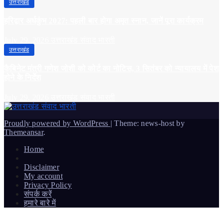
उत्तराखंड
हरिद्वार अर्धकुंभ 2027: पहली बार होगा अमृत स्नान, जानें पूरा कार्यक्रम
July 29, 2026
उत्तराखंड संवाद भारती
उत्तराखंड
कैबिनेट मंत्री गणेश जोशी को कोर्ट का नोटिस, 3 सितंबर को न्यायालय में पेश
होने के निर्देश
July 29, 2026
उत्तराखंड संवाद भारती
Proudly powered by WordPress
|
Theme: news-host by
Themeansar
.
Home
Disclaimer
My account
Privacy Policy
संपर्क करें
हमारे बारे में