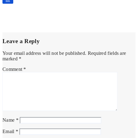
बेलगाम में 10 से 12 जुलाई तक होगी संघ के प्रांत प्रचारकों की अंतिम बैठक,
नई संगठनात्मक संरचना पर रहेगा फोकस
Jul 4, 2026
उत्तराखंड संवाद भारती
Leave a Reply
Your email address will not be published.
Required fields are
marked
*
Comment
*
Name
*
Email
*