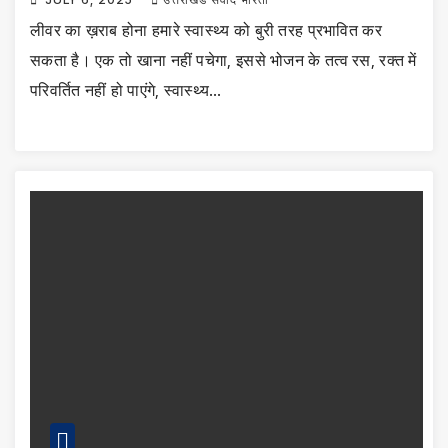
लीवर का ख़राब होना हमारे स्‍वास्‍थ्‍य को बुरी तरह प्रभावित कर
सकता है। एक तो खाना नहीं पचेगा, इससे भोजन के तत्‍व रस, रक्‍त में
परिवर्तित नहीं हो पाएंगे, स्‍वास्‍थ्‍य…