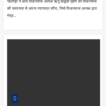
गहतोड़ी ने आज विधानसभा अध्यक्ष ऋतु खंडूडी भूषण को विधानसभा
की सदस्यता से अपना त्यागपत्र सौंपा, जिसे विधानसभा अध्यक्ष द्वारा
मंजूर…