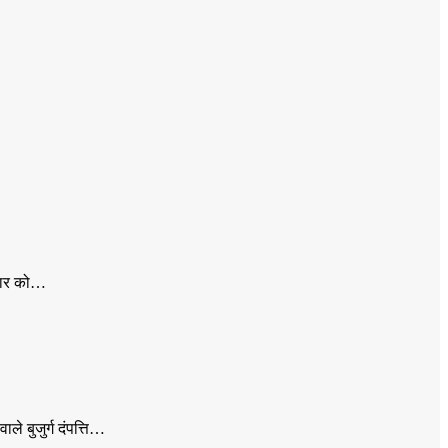
धवार को…
ाले बुजुर्ग दंपत्ति…