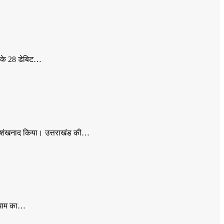
ों के 28 डेबिट…
न का शंखनाद किया। उत्तराखंड की…
्य धाम का…