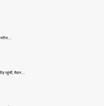
सी मरीज…
ीड़ पहुंचीं, मैदान…