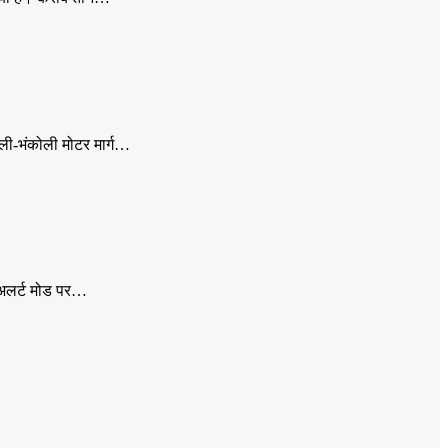
ोली-भंकोली मोटर मार्ग…
ग अलर्ट मोड पर…