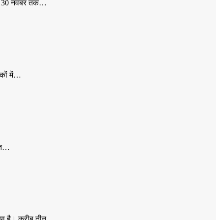
 से 30 नवंबर तक…
कों में…
मौत…
 दिया है। करीब तीन…