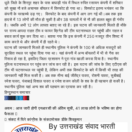
धुले जिले के शिरपुर शहर के पास बाघाड़ी गांव में स्थित रुपित रसायन कंपनी में शनिवार
को सुबह नौ बजे अचानक बाॅयलर में विस्फोट हो गया था। विस्फोट इतना भयंकर था कि
कंपनी के परखच्चे उड़ गए। विस्फोट के बाद कंपनी में आग लग गई थी।अब तक इस
हादसे में 13 लोगों की मौत हो चुकी है और 38 घायलों में से नौ की हालत बहुत ही गंभीर
है। जबकि अभी 12 लोग लापता बताए जा रहे हैं। इस घटना की जानकारी मिलते ही मौके
पर राज्य आपदा राहत टीम व फायर ब्रिगेड की टीम घटनास्थल पर पहुंची और राहत व
बचाव कार्य शुरू कर दिया था। बताया गया कि इस कंपनी में 250 मजदूर तीन शिफ्ट में
काम करते थे और कंपनी में ही रहते थे।
घटना की जानकारी मिलते ही स्थानीय पुलिस ने कंपनी के 100 से अधिक मजदूरों को
सुरक्षित स्थल पर पहुंचा दिया गया था। यहां कंपनी में अन्य बॉयलरों में भी से गैस का
रिसाव हो रहा है, इसलिए जिला प्रशासन ने पूरा गांव खाली करवा दिया है। स्थानीय
पुलिस घटनास्थल पर पहुंच कर जांच कर रही है। इस घटना की जांच के लिए एटीएस की
टीम भी घटनास्थल पर पहुंची है, लेकिन अभी तक विस्फोट के बारे में किसी भी तरह की
जानकारी नहीं मिल सकी है। अब तक मीना बाई जीतेंद्र पावरा, रोशनी पावरा, सुबीबाई
रमेश पावरा, पंजाबाई विशाल पावरा व रमेश सजन कोली के शव के ही पहचान हो सकी है।
स्थानीय पुलिस यहां अन्य शव की पहचान का प्रयास कर रही है।
हिन्दुुस्थान समाचार
Post
असम : आज जारी होगी एनआरसी की अंतिम सूची, 41 लाख लोगों के भविष्य का होगा
फैसला
navigation
संकट में घिरे कांग्रेेेस के संकटमोचक डीके शिवकुमार
By
उत्तराखंड संवाद भारती