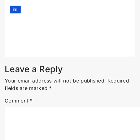
देश
बेलगाम में 10 से 12 जुलाई तक होगी संघ के
प्रांत प्रचारकों की अंतिम बैठक, नई
संगठनात्मक संरचना पर रहेगा फोकस
Jul 4, 2026
उत्तराखंड संवाद भारती
Leave a Reply
Your email address will not be published.
Required
fields are marked
*
Comment
*