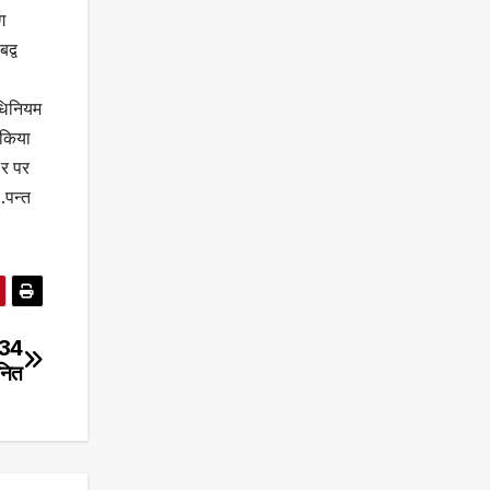
ग
द्व
अधिनियम
 किया
सर पर
.पन्त
 34
ानित