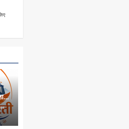
लिए
:
नान,
ंवाद