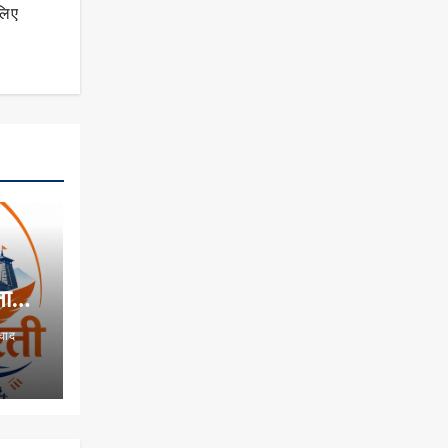
लिए
:
नान,
ंवाद