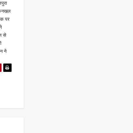
पुरा
े कनखल
इक पर
े
न से
ो
न ने