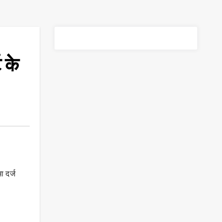
केे
 दर्ज