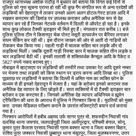
राजपुर थानाध्यक्ष अशोक राठौड़ ने बुधवार को बताया कि विगत कई दिनों से
पुलिस को गुप्त सूचना प्राप्त हो रही थी कुछ गैंग संगठित रूप से अन्य प्रदेशों की
लड़कियों को देहरादून में लाकर उनको अलग अलग होटल/गेस्ट हाउस आदि में
रखकर कस्टमर की डिमांड पर उपलब्ध कराकर अवैध अनैतिक रूप से देह
व्यापार कर रहे हैं जिनका नेटवर्क वर्तमान में दिल्ली से ऑपरेट हो रहा है। इनके
साथ कुछ लोकल टैक्सी ड्राइवर भी मिले हुए हैं। मंगलवार रात करीब 11 बजे
पुलिस पुलिस टीम ने किशनपुर चेक पोस्ट मसूरी डायवर्जन पर बैरियर लगाकर
सघन चेकिंग कर रही थी। इस दौरान जाखन की ओर से आती दो गाड़ियों को
रोककर चेक किया गया। पहली गाड़ी में चालक सहित चार लड़के और दो
लड़कियां मिलीं। जबकि दूसरी गाड़ी स्विफ्ट कार में चालक सहित तीन लड़के व
चार लड़कियां बैठी थीं। इनकी तलाशी से शक्तिवर्धक कैप्सूल आदि के पैकेट व
5827 रुपये नकद बरामद हुए।
मोबाइल में व्हाट्सएप पर लड़कियों की तस्वीरें तथा उसका रेट आदि दूसरे नम्बर
पर भेजना तथा लड़की को किस स्थान पर ड्राप करना आदि लिखा था। पुलिस
पूछताछ पर लड़कियों ने बताया कि दिल्ली में अमित नाम का व्यक्ति फ़ोन के
माध्यम से ही इनको देहरादून में भेजता है। यहां के ब्रोकर इनको कस्टमर तक
अनैतिक देह व्यापार के लिए छोड़ते हैं। सात व्यक्तियों में दो टैक्सी ड्राइवर चार
ब्रोकर व एक कस्टमर है। जिनको अनैतिक देह व्यापार अधिनियम व ह्यूमेन
ट्रैफिकिंग की धारा के अपराध में पुलिस ने गिरफ्तार किया है। युवतियों काे मुक्त
करा उनका मेडिकल परीक्षण कराने के उपरांत मजिस्ट्रेटी बयान दर्ज कराया
गया है।
गिरफ्तार आरोपितों में हबीब अहमद उर्फ सागर पुत्र मो. शफरुद्दीन निवासी गांव
दलसिंह थाना जयगांव, जलपाईगुड़ी जिला अलीपुरद्वार, पश्चिमी बंगाल, सोनू
कुमार पुत्र कैलाश प्रसाद निवासी ग्राम बक्सर थाना व जिला बक्सर बिहार,
राशिद पुत्र जफ्फार निवासी छुब्बापुर थाना मंसूरपुर, जिला मुज़फ्फरनगर, उत्तर