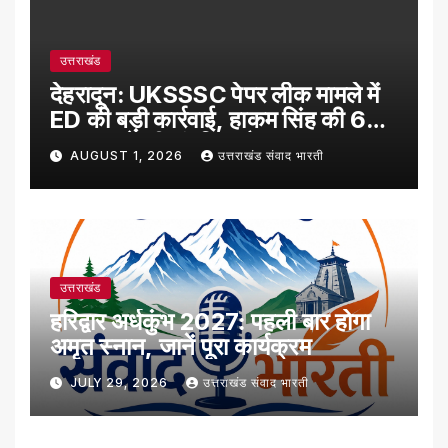
उत्तराखंड
देहरादून: UKSSSC पेपर लीक मामले में
ED की बड़ी कार्रवाई, हाकम सिंह की 63
लाख रुपये की संपत्ति अटैच
AUGUST 1, 2026
उत्तराखंड संवाद भारती
उत्तराखंड
हरिद्वार अर्धकुंभ 2027: पहली बार होगा
अमृत स्नान, जानें पूरा कार्यक्रम
JULY 29, 2026
उत्तराखंड संवाद भारती