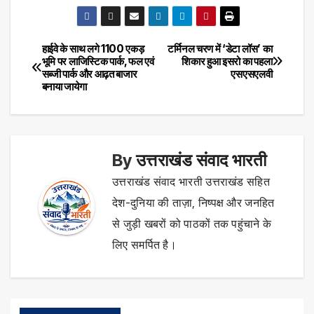
हाईवे के साथ लगे 1100 एकड़
टर्मिनल चरण में ‘डेटा लॉस’ का
Post
भूमि पर लाजिस्टिक पार्क, फल एवं
शिकार हुआ इसरो का पहला
सब्जी पार्क और आढ़त बाजार
एसएसएलवी
navigation
बनाया जायेगा
By
उत्तराखंड संवाद भारती
उत्तराखंड संवाद भारती उत्तराखंड सहित
देश-दुनिया की ताज़ा, निष्पक्ष और जनहित
से जुड़ी खबरों को पाठकों तक पहुंचाने के
लिए समर्पित है।