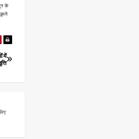
ून के
घूमने
 में
त्ति
लिए