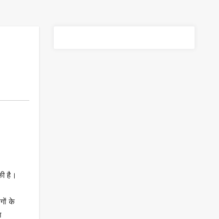
की है।
ों के
ा