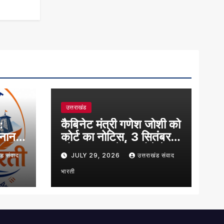
उत्तराखंड
:
कैबिनेट मंत्री गणेश जोशी को
्नान,
कोर्ट का नोटिस, 3 सितंबर
को न्यायालय में पेश होने के
ंड संवाद
JULY 29, 2026
उत्तराखंड संवाद
निर्देश
भारती